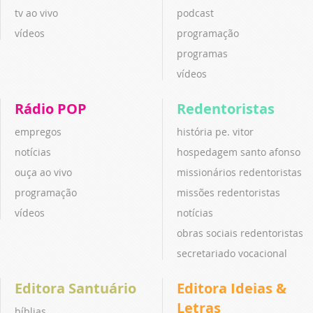
tv ao vivo
podcast
vídeos
programação
programas
vídeos
Rádio POP
Redentoristas
empregos
história pe. vitor
notícias
hospedagem santo afonso
ouça ao vivo
missionários redentoristas
programação
missões redentoristas
vídeos
notícias
obras sociais redentoristas
secretariado vocacional
Editora Santuário
Editora Ideias &
Letras
bíblias