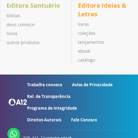
Editora Santuário
Editora Ideias &
Letras
bíblias
livros
deus conosco
coleções
livros
lançamentos
outros produtos
ebook
catálogo
Trabalhe conosco
Aviso de Privacidade
Rel. de Transparência
Programa de Integridade
Direitos Autorais
Fale Conosco
© 2007 - 2026. A12 - Conectados pela fé.