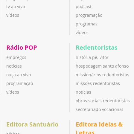
tv ao vivo
podcast
vídeos
programação
programas
vídeos
Rádio POP
Redentoristas
empregos
história pe. vitor
notícias
hospedagem santo afonso
ouça ao vivo
missionários redentoristas
programação
missões redentoristas
vídeos
notícias
obras sociais redentoristas
secretariado vocacional
Editora Santuário
Editora Ideias &
Letras