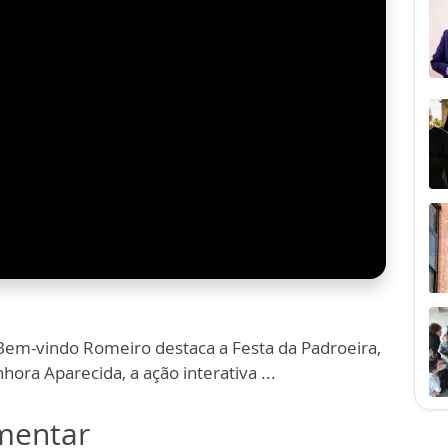
em-vindo Romeiro destaca a Festa da Padroeira,
ra Aparecida, a ação interativa ...
omentar