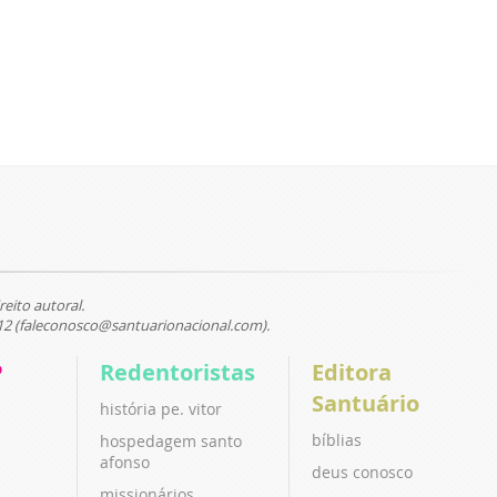
reito autoral.
12 (faleconosco@santuarionacional.com).
P
Redentoristas
Editora
Santuário
história pe. vitor
bíblias
hospedagem santo
afonso
deus conosco
missionários