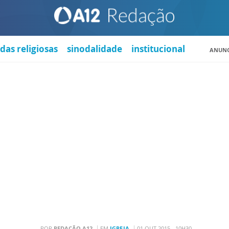
das religiosas
sinodalidade
institucional
ANUNC
POR
REDAÇÃO A12
EM
IGREJA
01 OUT 2015 - 10H30