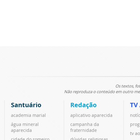
Os textos, fo
Não reproduza o conteúdo em outro meio
Santuário
Redação
TV
academia marial
aplicativo aparecida
notí
água mineral
campanha da
prog
aparecida
fraternidade
tv ao
cidade do romeiro
dúvidas religiosas