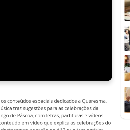
 os conteúdos especiais dedicados a Quaresma,
úsica traz sugestões para as celebrações da
ngo de Páscoa, com letras, partituras e vídeos
conteúdo em vídeo que explica as celebrações do
, destacamos a sessão do A12 que traz notícias