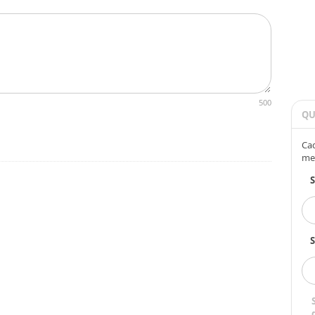
500
QU
Cad
me
S