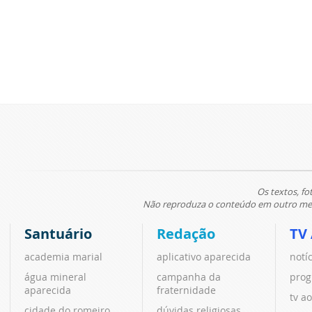
Os textos, fo
Não reproduza o conteúdo em outro meio
Santuário
Redação
TV
academia marial
aplicativo aparecida
notí
água mineral
campanha da
prog
aparecida
fraternidade
tv ao
cidade do romeiro
dúvidas religiosas