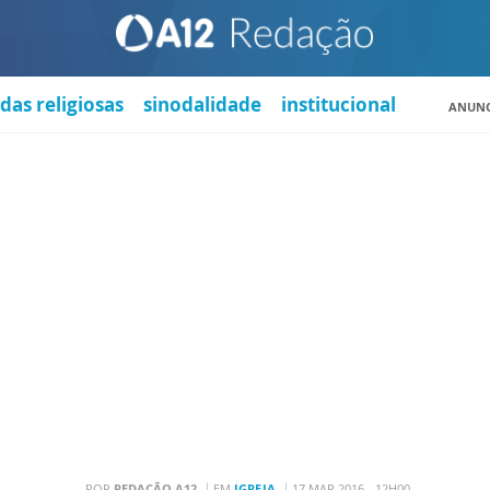
das religiosas
sinodalidade
institucional
ANUNC
POR
REDAÇÃO A12
EM
IGREJA
17 MAR 2016 - 12H00