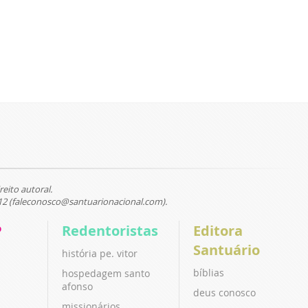
reito autoral.
12 (faleconosco@santuarionacional.com).
P
Redentoristas
Editora
Santuário
história pe. vitor
bíblias
hospedagem santo
afonso
deus conosco
missionários