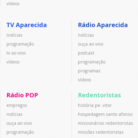
vídeos
TV Aparecida
Rádio Aparecida
notícias
notícias
programação
ouça ao vivo
tv ao vivo
podcast
vídeos
programação
programas
vídeos
Rádio POP
Redentoristas
empregos
história pe. vitor
notícias
hospedagem santo afonso
ouça ao vivo
missionários redentoristas
programação
missões redentoristas