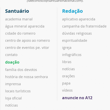
(faleconosco@santuarionacional.com).
Santuário
Redação
academia marial
aplicativo aparecida
água mineral aparecida
campanha da fraternidade
cidade do romeiro
dúvidas religiosas
centro de apoio ao romeiro
espiritualidade
centro de eventos pe. vitor
igreja
contato
infográficos
doação
libras
notícias
família dos devotos
orações
história de nossa senhora
papa
imprensa
vídeos
locais turísticos
anuncie no A12
loja oficial
notícias