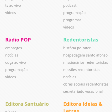
tv ao vivo
podcast
vídeos
programação
programas
vídeos
Rádio POP
Redentoristas
empregos
história pe. vitor
notícias
hospedagem santo afonso
ouça ao vivo
missionários redentoristas
programação
missões redentoristas
vídeos
notícias
obras sociais redentoristas
secretariado vocacional
Editora Santuário
Editora Ideias &
Letras