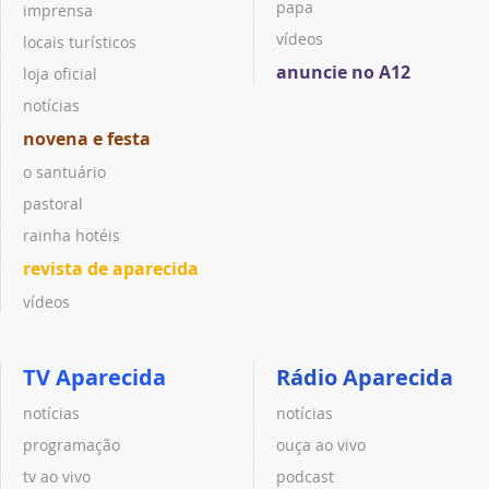
papa
imprensa
vídeos
locais turísticos
anuncie no A12
loja oficial
notícias
novena e festa
o santuário
pastoral
rainha hotéis
revista de aparecida
vídeos
TV Aparecida
Rádio Aparecida
notícias
notícias
programação
ouça ao vivo
tv ao vivo
podcast