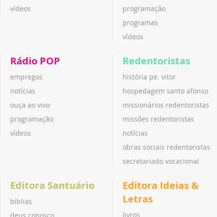
vídeos
programação
programas
vídeos
Rádio POP
Redentoristas
empregos
história pe. vitor
notícias
hospedagem santo afonso
ouça ao vivo
missionários redentoristas
programação
missões redentoristas
vídeos
notícias
obras sociais redentoristas
secretariado vocacional
Editora Santuário
Editora Ideias &
Letras
bíblias
livros
deus conosco