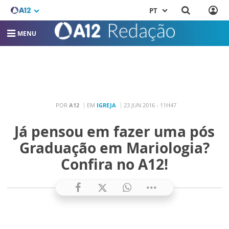
PT
MENU
POR
A12
EM
IGREJA
23 JUN 2016 - 11H47
Já pensou em fazer uma pós
Graduação em Mariologia?
Confira no A12!