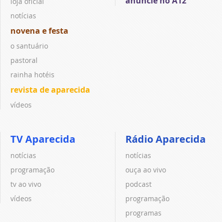
anuncie no A12
loja oficial
notícias
novena e festa
o santuário
pastoral
rainha hotéis
revista de aparecida
vídeos
TV Aparecida
Rádio Aparecida
notícias
notícias
programação
ouça ao vivo
tv ao vivo
podcast
vídeos
programação
programas