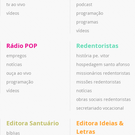
tv ao vivo
podcast
vídeos
programação
programas
vídeos
Rádio POP
Redentoristas
empregos
história pe. vitor
notícias
hospedagem santo afonso
ouça ao vivo
missionários redentoristas
programação
missões redentoristas
vídeos
notícias
obras sociais redentoristas
secretariado vocacional
Editora Santuário
Editora Ideias &
Letras
bíblias