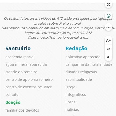
Os textos, fotos, artes e vídeos do A12 estão protegidos pela legislação
brasileira sobre direito autoral.
Não reproduza o conteúdo em outro meio de comunicação, eletrônico ou
impresso, sem autorização expressa do A12
(faleconosco@santuarionacional.com).
Santuário
Redação
academia marial
aplicativo aparecida
água mineral aparecida
campanha da fraternidade
cidade do romeiro
dúvidas religiosas
centro de apoio ao romeiro
espiritualidade
centro de eventos pe. vitor
igreja
contato
infográficos
doação
libras
notícias
família dos devotos