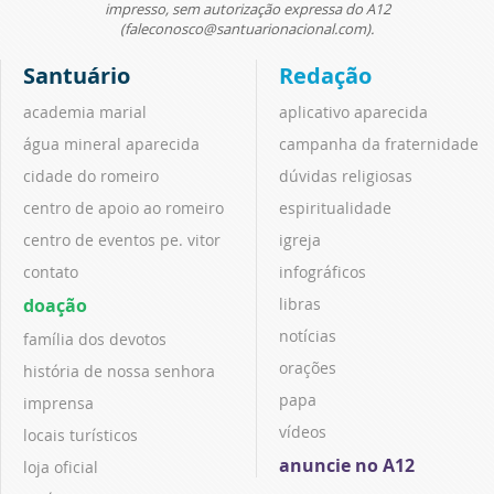
impresso, sem autorização expressa do A12
(faleconosco@santuarionacional.com).
Santuário
Redação
academia marial
aplicativo aparecida
água mineral aparecida
campanha da fraternidade
cidade do romeiro
dúvidas religiosas
centro de apoio ao romeiro
espiritualidade
centro de eventos pe. vitor
igreja
contato
infográficos
doação
libras
notícias
família dos devotos
orações
história de nossa senhora
papa
imprensa
vídeos
locais turísticos
anuncie no A12
loja oficial