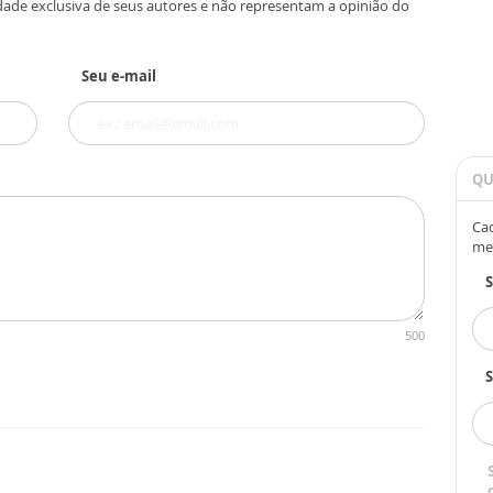
dade exclusiva de seus autores e não representam a opinião do
Seu e-mail
QU
Cad
me
500
S