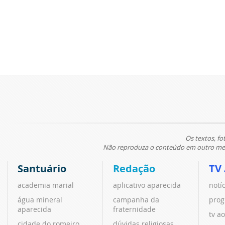
Os textos, fo
Não reproduza o conteúdo em outro meio
Santuário
Redação
TV
academia marial
aplicativo aparecida
notí
água mineral
campanha da
prog
aparecida
fraternidade
tv ao
cidade do romeiro
dúvidas religiosas