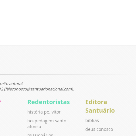
reito autoral.
12 (faleconosco@santuarionacional.com).
P
Redentoristas
Editora
Santuário
história pe. vitor
bíblias
hospedagem santo
afonso
deus conosco
missionários