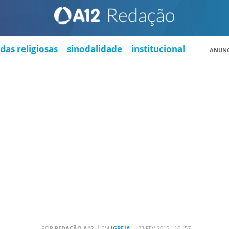
das religiosas
sinodalidade
institucional
ANUNC
POR
REDAÇÃO A12
EM
IGREJA
23 FEV 2015 - 10H57