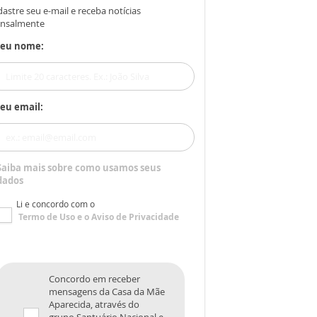
astre seu e-mail e receba notícias
nsalmente
Seu nome:
eu email:
Saiba mais sobre como usamos seus
dados
Li e concordo com o
Termo de Uso
e o
Aviso de Privacidade
Concordo em receber
mensagens da Casa da Mãe
Aparecida, através do