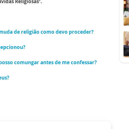
vidas Religiosas’.
muda de religião como devo proceder?
cepcionou?
s posso comungar antes de me confessar?
eus?