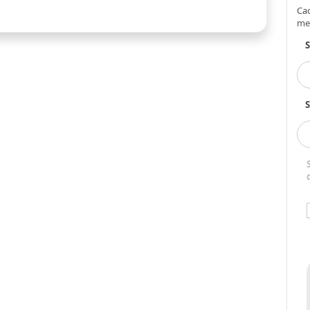
Cad
me
S