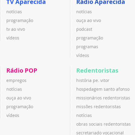
TV Aparecida
Rádio Aparecida
notícias
notícias
programação
ouça ao vivo
tv ao vivo
podcast
vídeos
programação
programas
vídeos
Rádio POP
Redentoristas
empregos
história pe. vitor
notícias
hospedagem santo afonso
ouça ao vivo
missionários redentoristas
programação
missões redentoristas
vídeos
notícias
obras sociais redentoristas
secretariado vocacional