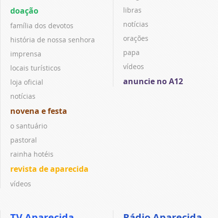
doação
libras
notícias
família dos devotos
orações
história de nossa senhora
papa
imprensa
vídeos
locais turísticos
anuncie no A12
loja oficial
notícias
novena e festa
o santuário
pastoral
rainha hotéis
revista de aparecida
vídeos
TV Aparecida
Rádio Aparecida