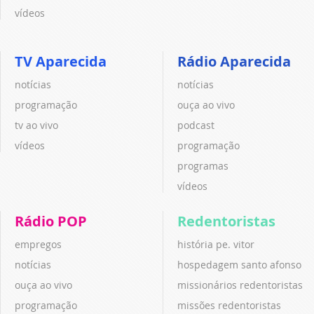
vídeos
TV Aparecida
Rádio Aparecida
notícias
notícias
programação
ouça ao vivo
tv ao vivo
podcast
vídeos
programação
programas
vídeos
Rádio POP
Redentoristas
empregos
história pe. vitor
notícias
hospedagem santo afonso
ouça ao vivo
missionários redentoristas
programação
missões redentoristas