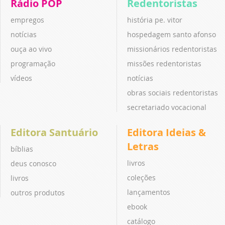
Rádio POP
Redentoristas
empregos
história pe. vitor
notícias
hospedagem santo afonso
ouça ao vivo
missionários redentoristas
programação
missões redentoristas
vídeos
notícias
obras sociais redentoristas
secretariado vocacional
Editora Santuário
Editora Ideias &
Letras
bíblias
livros
deus conosco
coleções
livros
lançamentos
outros produtos
ebook
catálogo