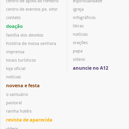
centro de apoio ao romeiro
espiritualidade
centro de eventos pe. vitor
igreja
contato
infográficos
doação
libras
notícias
família dos devotos
orações
história de nossa senhora
papa
imprensa
vídeos
locais turísticos
anuncie no A12
loja oficial
notícias
novena e festa
o santuário
pastoral
rainha hotéis
revista de aparecida
vídeos