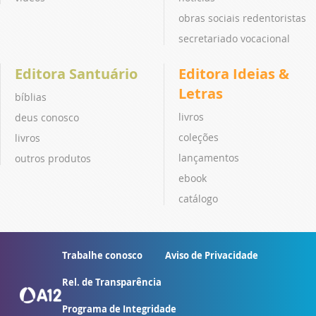
obras sociais redentoristas
secretariado vocacional
Editora Santuário
Editora Ideias &
Letras
bíblias
livros
deus conosco
coleções
livros
lançamentos
outros produtos
ebook
catálogo
Trabalhe conosco
Aviso de Privacidade
Rel. de Transparência
Programa de Integridade