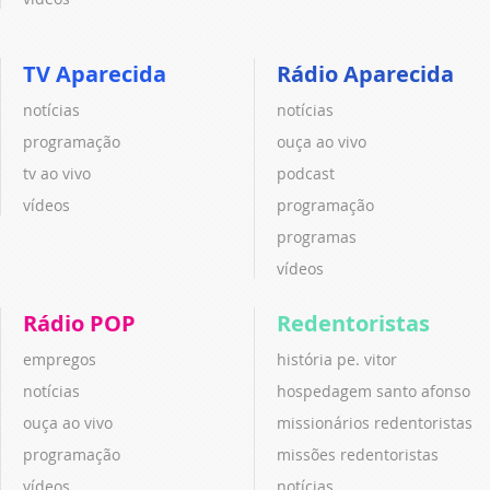
TV Aparecida
Rádio Aparecida
notícias
notícias
programação
ouça ao vivo
tv ao vivo
podcast
vídeos
programação
programas
vídeos
Rádio POP
Redentoristas
empregos
história pe. vitor
notícias
hospedagem santo afonso
ouça ao vivo
missionários redentoristas
programação
missões redentoristas
vídeos
notícias