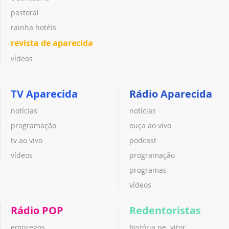
pastoral
rainha hotéis
revista de aparecida
vídeos
TV Aparecida
Rádio Aparecida
notícias
notícias
programação
ouça ao vivo
tv ao vivo
podcast
vídeos
programação
programas
vídeos
Rádio POP
Redentoristas
empregos
história pe. vitor