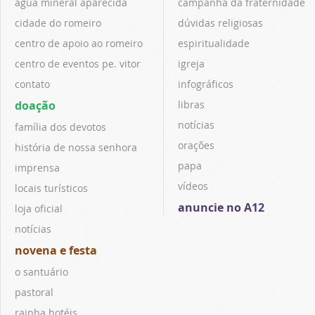
água mineral aparecida
campanha da fraternidade
cidade do romeiro
dúvidas religiosas
centro de apoio ao romeiro
espiritualidade
centro de eventos pe. vitor
igreja
contato
infográficos
doação
libras
notícias
família dos devotos
orações
história de nossa senhora
papa
imprensa
vídeos
locais turísticos
anuncie no A12
loja oficial
notícias
novena e festa
o santuário
pastoral
rainha hotéis