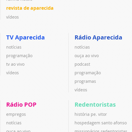
revista de aparecida
vídeos
TV Aparecida
Rádio Aparecida
notícias
notícias
programação
ouça ao vivo
tv ao vivo
podcast
vídeos
programação
programas
vídeos
Rádio POP
Redentoristas
empregos
história pe. vitor
notícias
hospedagem santo afonso
ouça ao vivo
missionários redentoristas