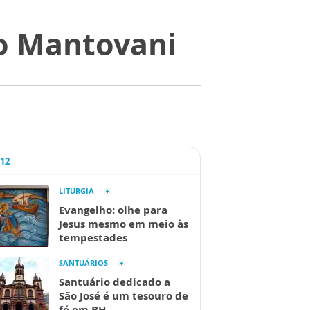
éo Mantovani
A12
LITURGIA
Evangelho: olhe para
Jesus mesmo em meio às
tempestades
SANTUÁRIOS
Santuário dedicado a
São José é um tesouro de
fé em BH