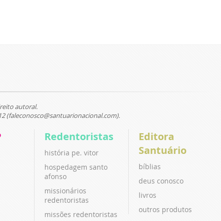
reito autoral.
12 (faleconosco@santuarionacional.com).
P
Redentoristas
Editora
Santuário
história pe. vitor
bíblias
hospedagem santo
afonso
deus conosco
missionários
livros
redentoristas
outros produtos
missões redentoristas