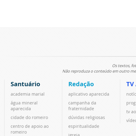
Os textos, fo
Não reproduza o conteúdo em outro meio
Santuário
Redação
TV
academia marial
aplicativo aparecida
notí
água mineral
campanha da
prog
aparecida
fraternidade
tv ao
cidade do romeiro
dúvidas religiosas
víde
centro de apoio ao
espiritualidade
romeiro
igreja