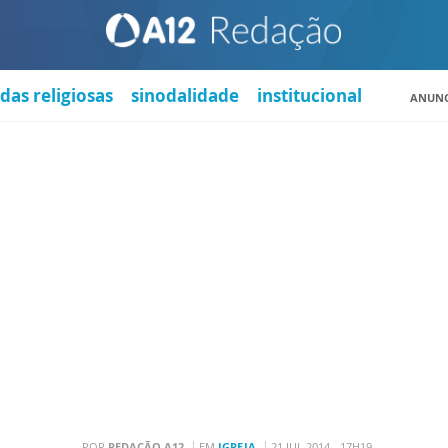
das religiosas
sinodalidade
institucional
ANUNC
POR
REDAÇÃO A12
EM
IGREJA
21 JUL 2014 - 17H19