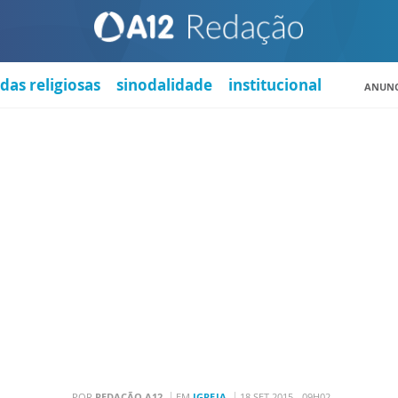
das religiosas
sinodalidade
institucional
ANUNC
POR
REDAÇÃO A12
EM
IGREJA
18 SET 2015 - 09H02