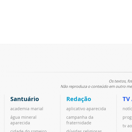
Os textos, fo
Não reproduza o conteúdo em outro meio
Santuário
Redação
TV
academia marial
aplicativo aparecida
notí
água mineral
campanha da
prog
aparecida
fraternidade
tv ao
cidade do romeiro
dúvidas religiosas