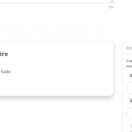
500
QU
iro
Cad
me
 tudo
S