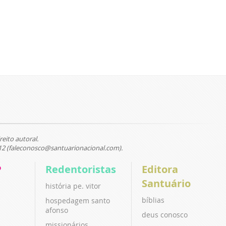
reito autoral.
12 (faleconosco@santuarionacional.com).
P
Redentoristas
Editora
Santuário
história pe. vitor
bíblias
hospedagem santo
afonso
deus conosco
missionários