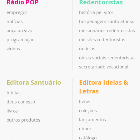
Rádio POP
Redentoristas
empregos
história pe. vitor
notícias
hospedagem santo afonso
ouça ao vivo
missionários redentoristas
programação
missões redentoristas
vídeos
notícias
obras sociais redentoristas
secretariado vocacional
Editora Santuário
Editora Ideias &
Letras
bíblias
livros
deus conosco
coleções
livros
lançamentos
outros produtos
ebook
catálogo