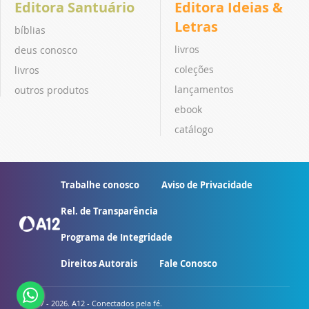
Editora Santuário
Editora Ideias &
Letras
bíblias
livros
deus conosco
coleções
livros
lançamentos
outros produtos
ebook
catálogo
Trabalhe conosco
Aviso de Privacidade
Rel. de Transparência
Programa de Integridade
Direitos Autorais
Fale Conosco
© 2007 - 2026. A12 - Conectados pela fé.