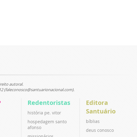
reito autoral.
12 (faleconosco@santuarionacional.com).
P
Redentoristas
Editora
Santuário
história pe. vitor
bíblias
hospedagem santo
afonso
deus conosco
missionários