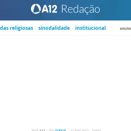
das religiosas
sinodalidade
institucional
ANUNC
POR
A12
EM
IGREJA
11 MAI 2017 - 15H24