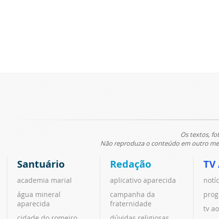
Os textos, fo
Não reproduza o conteúdo em outro meio
Santuário
Redação
TV
academia marial
aplicativo aparecida
notí
água mineral
campanha da
prog
aparecida
fraternidade
tv ao
cidade do romeiro
dúvidas religiosas