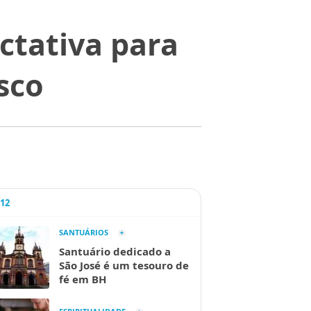
ctativa para
sco
A12
SANTUÁRIOS
Santuário dedicado a
São José é um tesouro de
fé em BH