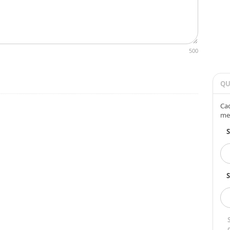
500
QU
Cad
me
S