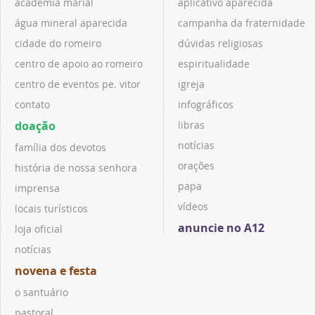
academia marial
aplicativo aparecida
água mineral aparecida
campanha da fraternidade
cidade do romeiro
dúvidas religiosas
centro de apoio ao romeiro
espiritualidade
centro de eventos pe. vitor
igreja
contato
infográficos
doação
libras
notícias
família dos devotos
orações
história de nossa senhora
papa
imprensa
vídeos
locais turísticos
anuncie no A12
loja oficial
notícias
novena e festa
o santuário
pastoral