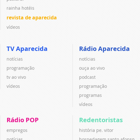
rainha hotéis
revista de aparecida
vídeos
TV Aparecida
Rádio Aparecida
notícias
notícias
programação
ouça ao vivo
tv ao vivo
podcast
vídeos
programação
programas
vídeos
Rádio POP
Redentoristas
empregos
história pe. vitor
notícias
hospedagem santo afonso