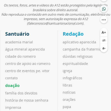
Os textos, fotos, artes e vídeos do A12 estão protegidos pela legislação
brasileira sobre direito autoral.
Não reproduza o conteúdo em outro meio de comunicação, eletrônico ou
impresso, sem autorização expressa do A12
(faleconosco@santuarionacional.com).
Santuário
Redação
academia marial
aplicativo aparecida
água mineral aparecida
campanha da fraternidade
cidade do romeiro
dúvidas religiosas
centro de apoio ao romeiro
espiritualidade
centro de eventos pe. vitor
igreja
contato
infográficos
doação
libras
notícias
família dos devotos
orações
história de nossa senhora
papa
imprensa