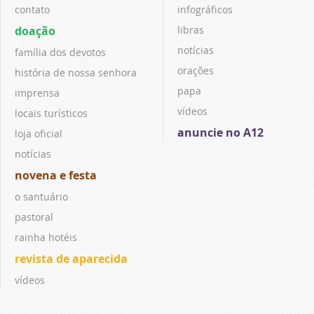
contato
infográficos
doação
libras
notícias
família dos devotos
orações
história de nossa senhora
papa
imprensa
vídeos
locais turísticos
anuncie no A12
loja oficial
notícias
novena e festa
o santuário
pastoral
rainha hotéis
revista de aparecida
vídeos