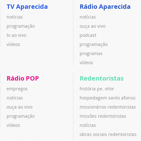
TV Aparecida
Rádio Aparecida
notícias
notícias
programação
ouça ao vivo
tv ao vivo
podcast
vídeos
programação
programas
vídeos
Rádio POP
Redentoristas
empregos
história pe. vitor
notícias
hospedagem santo afonso
ouça ao vivo
missionários redentoristas
programação
missões redentoristas
vídeos
notícias
obras sociais redentoristas