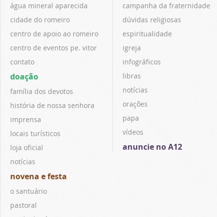
água mineral aparecida
campanha da fraternidade
cidade do romeiro
dúvidas religiosas
centro de apoio ao romeiro
espiritualidade
centro de eventos pe. vitor
igreja
contato
infográficos
doação
libras
notícias
família dos devotos
orações
história de nossa senhora
papa
imprensa
vídeos
locais turísticos
anuncie no A12
loja oficial
notícias
novena e festa
o santuário
pastoral