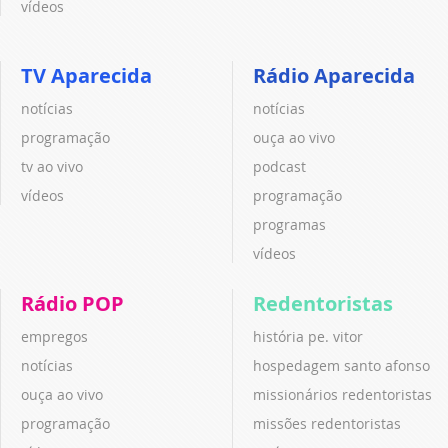
vídeos
TV Aparecida
Rádio Aparecida
notícias
notícias
programação
ouça ao vivo
tv ao vivo
podcast
vídeos
programação
programas
vídeos
Rádio POP
Redentoristas
empregos
história pe. vitor
notícias
hospedagem santo afonso
ouça ao vivo
missionários redentoristas
programação
missões redentoristas