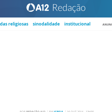
das religiosas
sinodalidade
institucional
ANUNC
POR
REDAÇÃO A12
EM
IGREJA
16 OUT 2014 - 13H30