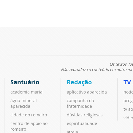
Os textos, fo
Não reproduza o conteúdo em outro meio
Santuário
Redação
TV
academia marial
aplicativo aparecida
notí
água mineral
campanha da
prog
aparecida
fraternidade
tv ao
cidade do romeiro
dúvidas religiosas
víde
centro de apoio ao
espiritualidade
romeiro
igreja