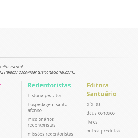
reito autoral.
12 (faleconosco@santuarionacional.com).
P
Redentoristas
Editora
Santuário
história pe. vitor
bíblias
hospedagem santo
afonso
deus conosco
missionários
livros
redentoristas
outros produtos
missões redentoristas