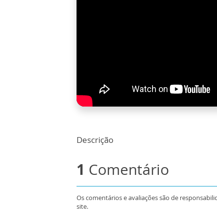
Descrição
1
Comentário
Os comentários e avaliações são de responsabili
site.