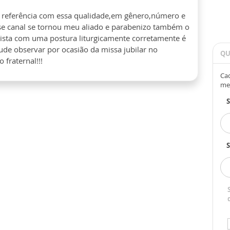
 referência com essa qualidade,em gênero,número e
se canal se tornou meu aliado e parabenizo também o
sta com uma postura liturgicamente corretamente é
de observar por ocasião da missa jubilar no
QU
 fraternal!!!
Cad
me
S