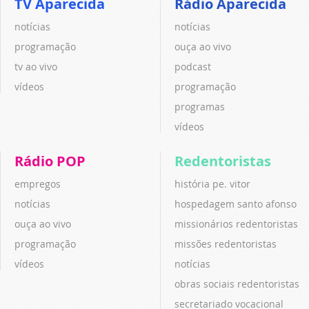
TV Aparecida
Rádio Aparecida
notícias
notícias
programação
ouça ao vivo
tv ao vivo
podcast
vídeos
programação
programas
vídeos
Rádio POP
Redentoristas
empregos
história pe. vitor
notícias
hospedagem santo afonso
ouça ao vivo
missionários redentoristas
programação
missões redentoristas
vídeos
notícias
obras sociais redentoristas
secretariado vocacional