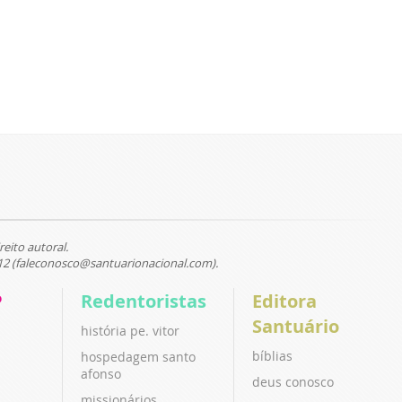
reito autoral.
12 (faleconosco@santuarionacional.com).
P
Redentoristas
Editora
Santuário
história pe. vitor
bíblias
hospedagem santo
afonso
deus conosco
missionários