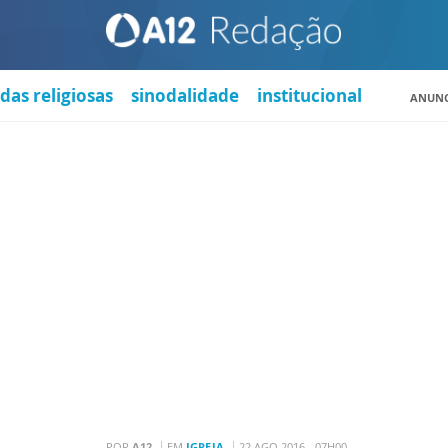
das religiosas
sinodalidade
institucional
ANUNC
POR
A12
EM
IGREJA
22 AGO 2016 - 07H00