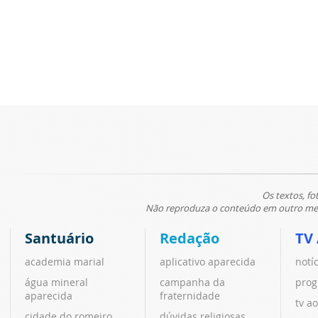
Os textos, fo
Não reproduza o conteúdo em outro meio
Santuário
Redação
TV
academia marial
aplicativo aparecida
notí
água mineral
campanha da
prog
aparecida
fraternidade
tv ao
cidade do romeiro
dúvidas religiosas