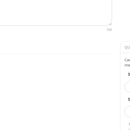
500
QU
Cad
me
S