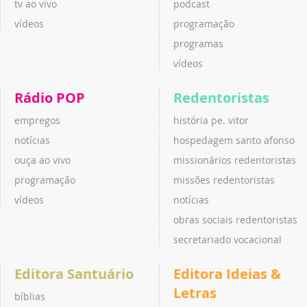
tv ao vivo
podcast
vídeos
programação
programas
vídeos
Rádio POP
Redentoristas
empregos
história pe. vitor
notícias
hospedagem santo afonso
ouça ao vivo
missionários redentoristas
programação
missões redentoristas
vídeos
notícias
obras sociais redentoristas
secretariado vocacional
Editora Santuário
Editora Ideias &
Letras
bíblias