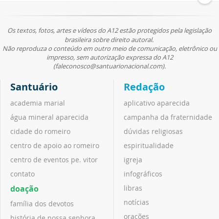
Os textos, fotos, artes e vídeos do A12 estão protegidos pela legislação
brasileira sobre direito autoral.
Não reproduza o conteúdo em outro meio de comunicação, eletrônico ou
impresso, sem autorização expressa do A12
(faleconosco@santuarionacional.com).
Santuário
Redação
academia marial
aplicativo aparecida
água mineral aparecida
campanha da fraternidade
cidade do romeiro
dúvidas religiosas
centro de apoio ao romeiro
espiritualidade
centro de eventos pe. vitor
igreja
contato
infográficos
doação
libras
notícias
família dos devotos
orações
história de nossa senhora