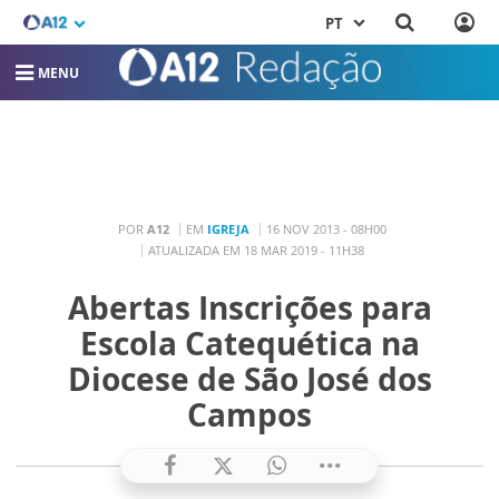
PT
MENU
POR
A12
EM
IGREJA
16 NOV 2013 - 08H00
ATUALIZADA EM 18 MAR 2019 - 11H38
Abertas Inscrições para
Escola Catequética na
Diocese de São José dos
Campos