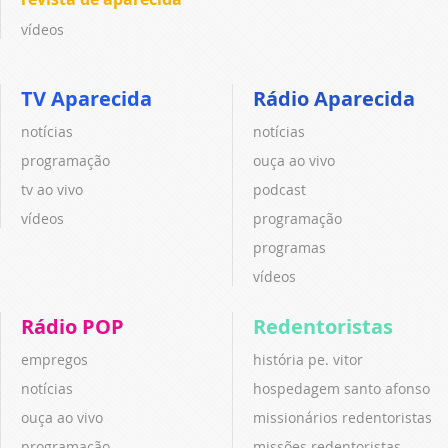
vídeos
TV Aparecida
Rádio Aparecida
notícias
notícias
programação
ouça ao vivo
tv ao vivo
podcast
vídeos
programação
programas
vídeos
Rádio POP
Redentoristas
empregos
história pe. vitor
notícias
hospedagem santo afonso
ouça ao vivo
missionários redentoristas
programação
missões redentoristas