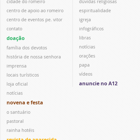
cidade do romeiro
dúvidas religiosas
centro de apoio ao romeiro
espiritualidade
centro de eventos pe. vitor
igreja
contato
infográficos
doação
libras
notícias
família dos devotos
orações
história de nossa senhora
papa
imprensa
vídeos
locais turísticos
anuncie no A12
loja oficial
notícias
novena e festa
o santuário
pastoral
rainha hotéis
revista de aparecida