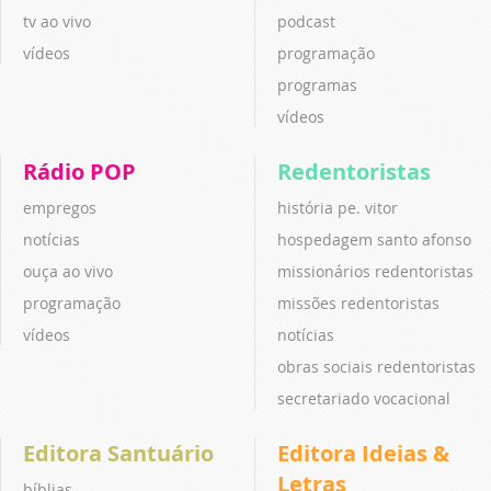
tv ao vivo
podcast
vídeos
programação
programas
vídeos
Rádio POP
Redentoristas
empregos
história pe. vitor
notícias
hospedagem santo afonso
ouça ao vivo
missionários redentoristas
programação
missões redentoristas
vídeos
notícias
obras sociais redentoristas
secretariado vocacional
Editora Santuário
Editora Ideias &
Letras
bíblias