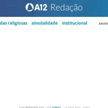
das religiosas
sinodalidade
institucional
ANUNC
POR
REDAÇÃO A12
EM
IGREJA
21 OUT 2014 - 12H21