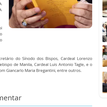
a,
a,
oi
do
o
cretário do Sínodo dos Bispos, Cardeal Lorenzo
cebispo de Manila, Cardeal Luis Antonio Tagle, e o
 Giancarlo Maria Bregantini, entre outros.
omentar