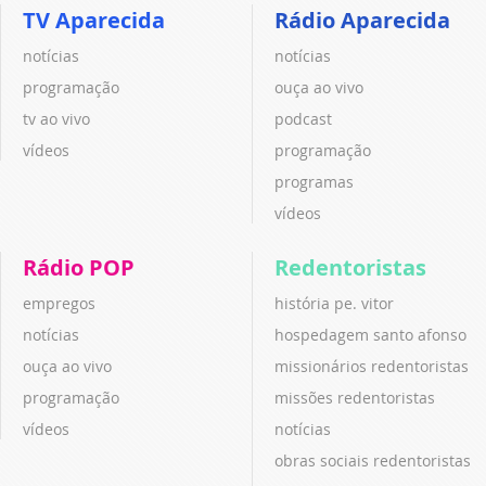
TV Aparecida
Rádio Aparecida
notícias
notícias
programação
ouça ao vivo
tv ao vivo
podcast
vídeos
programação
programas
vídeos
Rádio POP
Redentoristas
empregos
história pe. vitor
notícias
hospedagem santo afonso
ouça ao vivo
missionários redentoristas
programação
missões redentoristas
vídeos
notícias
obras sociais redentoristas