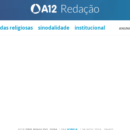
das religiosas
sinodalidade
institucional
ANUNC
POR
FREI RINALDO, OSM
EM
IGREJA
06 NOV 2016 - 06H01