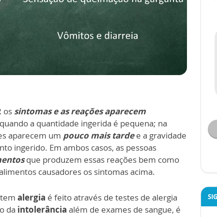
R os
sintomas e as reações aparecem
uando a quantidade ingerida é pequena; na
es aparecem um
pouco mais tarde
e a gravidade
nto ingerido. Em ambos casos, as pessoas
mentos
que produzem essas reações bem como
alimentos causadores os sintomas acima.
a tem
alergia
é feito através de testes de alergia
SI
so da
intolerância
além de exames de sangue, é