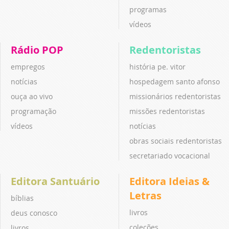
programas
vídeos
Rádio POP
Redentoristas
empregos
história pe. vitor
notícias
hospedagem santo afonso
ouça ao vivo
missionários redentoristas
programação
missões redentoristas
vídeos
notícias
obras sociais redentoristas
secretariado vocacional
Editora Santuário
Editora Ideias &
Letras
bíblias
livros
deus conosco
coleções
livros