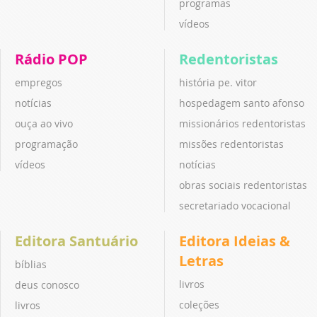
programas
vídeos
Rádio POP
Redentoristas
empregos
história pe. vitor
notícias
hospedagem santo afonso
ouça ao vivo
missionários redentoristas
programação
missões redentoristas
vídeos
notícias
obras sociais redentoristas
secretariado vocacional
Editora Santuário
Editora Ideias &
Letras
bíblias
livros
deus conosco
coleções
livros