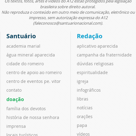
Os textos, fotos, artes e vídeos do A12 estão protegidos pela legislação
brasileira sobre direito autoral.
Não reproduza o conteúdo em outro meio de comunicação, eletrônico ou
impresso, sem autorização expressa do A12
(faleconosco@santuarionacional.com).
Santuário
Redação
academia marial
aplicativo aparecida
água mineral aparecida
campanha da fraternidade
cidade do romeiro
dúvidas religiosas
centro de apoio ao romeiro
espiritualidade
centro de eventos pe. vitor
igreja
contato
infográficos
doação
libras
notícias
família dos devotos
orações
história de nossa senhora
papa
imprensa
vídeos
locais turísticos