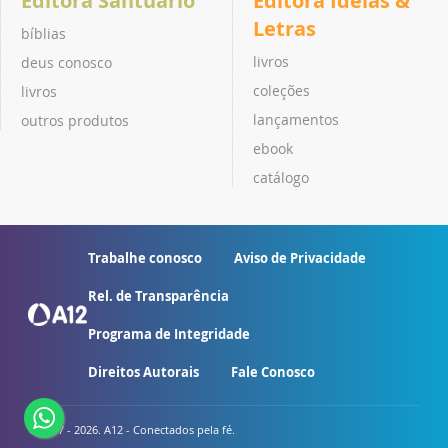
Editora Santuário
Editora Ideias &
Letras
bíblias
livros
deus conosco
coleções
livros
lançamentos
outros produtos
ebook
catálogo
Trabalhe conosco
Aviso de Privacidade
Rel. de Transparência
Programa de Integridade
Direitos Autorais
Fale Conosco
© 2007 - 2026. A12 - Conectados pela fé.