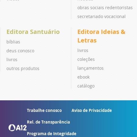
obras sociais redentoristas
secretariado vocacional
Editora Santuário
Editora Ideias &
Letras
bíblias
livros
deus conosco
coleções
livros
lançamentos
outros produtos
ebook
catálogo
Trabalhe conosco
Aviso de Privacidade
Rel. de Transparência
Programa de Integridade