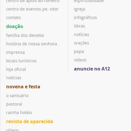
centro de apoio ao romeiro
espiritualidade
centro de eventos pe. vitor
igreja
contato
infográficos
doação
libras
notícias
família dos devotos
orações
história de nossa senhora
papa
imprensa
vídeos
locais turísticos
anuncie no A12
loja oficial
notícias
novena e festa
o santuário
pastoral
rainha hotéis
revista de aparecida
vídeos