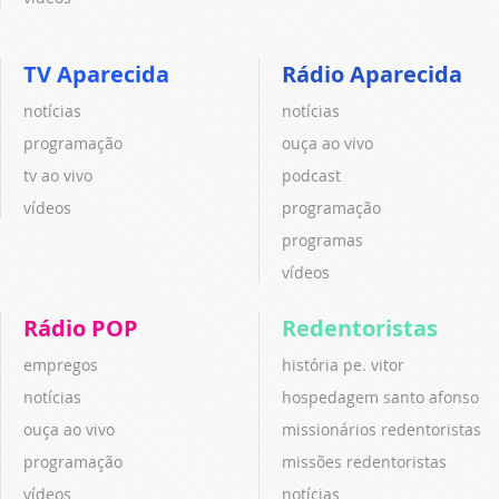
TV Aparecida
Rádio Aparecida
notícias
notícias
programação
ouça ao vivo
tv ao vivo
podcast
vídeos
programação
programas
vídeos
Rádio POP
Redentoristas
empregos
história pe. vitor
notícias
hospedagem santo afonso
ouça ao vivo
missionários redentoristas
programação
missões redentoristas
vídeos
notícias