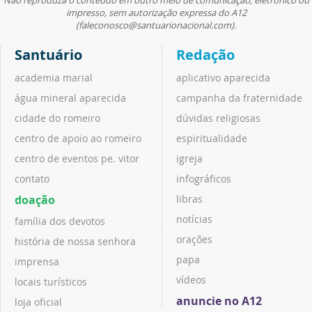
Não reproduza o conteúdo em outro meio de comunicação, eletrônico ou
impresso, sem autorização expressa do A12
(faleconosco@santuarionacional.com).
Santuário
Redação
academia marial
aplicativo aparecida
água mineral aparecida
campanha da fraternidade
cidade do romeiro
dúvidas religiosas
centro de apoio ao romeiro
espiritualidade
centro de eventos pe. vitor
igreja
contato
infográficos
doação
libras
notícias
família dos devotos
orações
história de nossa senhora
papa
imprensa
vídeos
locais turísticos
anuncie no A12
loja oficial