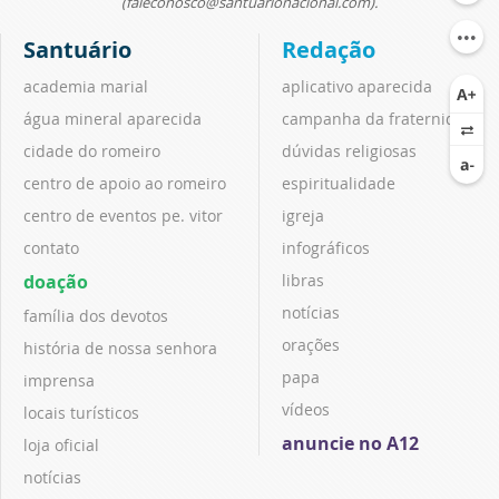
(faleconosco@santuarionacional.com).
Santuário
Redação
academia marial
aplicativo aparecida
água mineral aparecida
campanha da fraternidade
cidade do romeiro
dúvidas religiosas
centro de apoio ao romeiro
espiritualidade
centro de eventos pe. vitor
igreja
contato
infográficos
doação
libras
notícias
família dos devotos
orações
história de nossa senhora
papa
imprensa
vídeos
locais turísticos
anuncie no A12
loja oficial
notícias