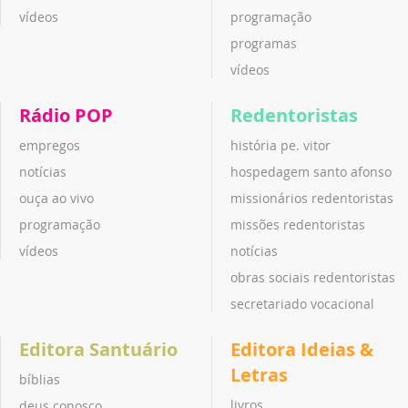
vídeos
programação
programas
vídeos
Rádio POP
Redentoristas
empregos
história pe. vitor
notícias
hospedagem santo afonso
ouça ao vivo
missionários redentoristas
programação
missões redentoristas
vídeos
notícias
obras sociais redentoristas
secretariado vocacional
Editora Santuário
Editora Ideias &
Letras
bíblias
livros
deus conosco