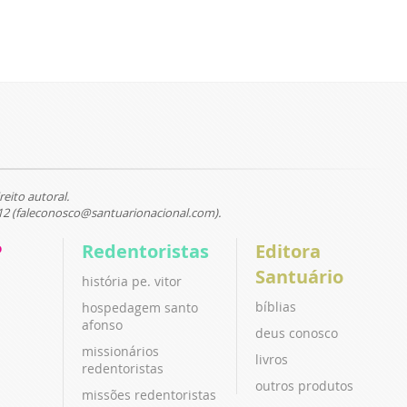
reito autoral.
12 (faleconosco@santuarionacional.com).
P
Redentoristas
Editora
Santuário
história pe. vitor
bíblias
hospedagem santo
afonso
deus conosco
missionários
livros
redentoristas
outros produtos
missões redentoristas