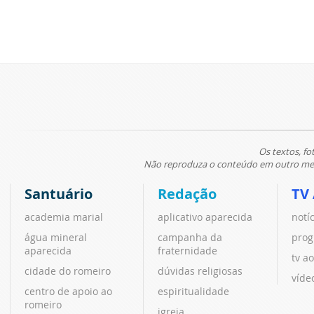
Os textos, fo
Não reproduza o conteúdo em outro meio
Santuário
Redação
TV
academia marial
aplicativo aparecida
notí
água mineral
campanha da
prog
aparecida
fraternidade
tv ao
cidade do romeiro
dúvidas religiosas
víde
centro de apoio ao
espiritualidade
romeiro
igreja