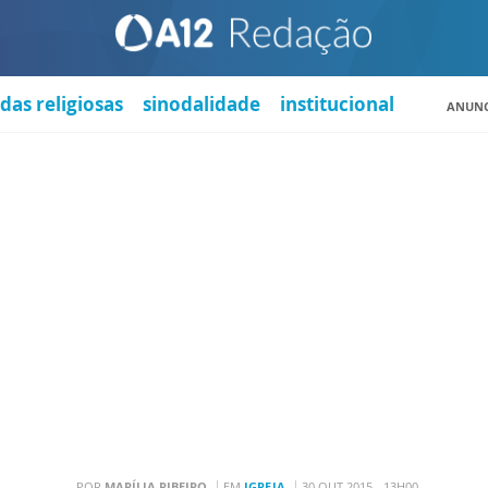
das religiosas
sinodalidade
institucional
ANUNC
POR
MARÍLIA RIBEIRO
EM
IGREJA
30 OUT 2015 - 13H00