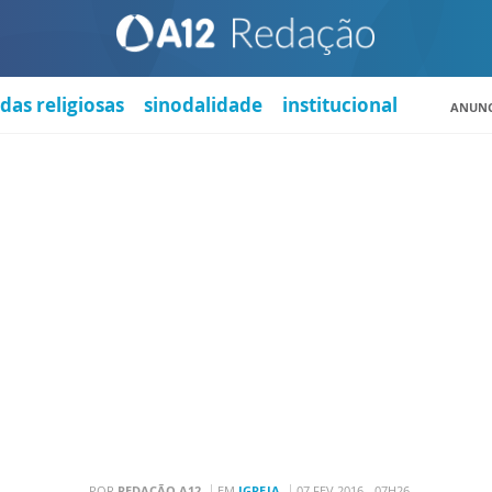
das religiosas
sinodalidade
institucional
ANUNC
POR
REDAÇÃO A12
EM
IGREJA
07 FEV 2016 - 07H26