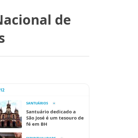
Nacional de
s
A12
SANTUÁRIOS
Santuário dedicado a
São José é um tesouro de
fé em BH