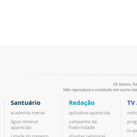
Os textos, fo
Não reproduza o conteúdo em outro meio
Santuário
Redação
TV
academia marial
aplicativo aparecida
notí
água mineral
campanha da
prog
aparecida
fraternidade
tv ao
cidade do romeiro
dúvidas religiosas