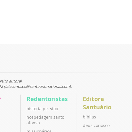
reito autoral.
12 (faleconosco@santuarionacional.com).
P
Redentoristas
Editora
Santuário
história pe. vitor
bíblias
hospedagem santo
afonso
deus conosco
missionários