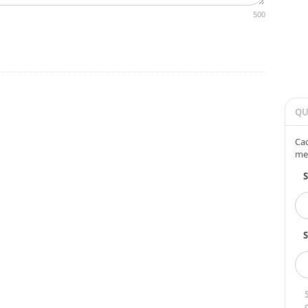
500
QU
Cad
me
S