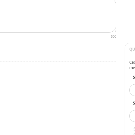
500
QU
Cad
me
S