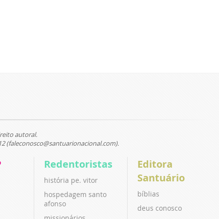
reito autoral.
12 (faleconosco@santuarionacional.com).
P
Redentoristas
Editora
Santuário
história pe. vitor
bíblias
hospedagem santo
afonso
deus conosco
missionários