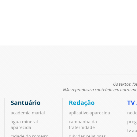
Os textos, fo
Não reproduza o conteúdo em outro meio
Santuário
Redação
TV
academia marial
aplicativo aparecida
notí
água mineral
campanha da
prog
aparecida
fraternidade
tv ao
cidade do romeiro
dúvidas religiosas