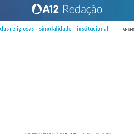
das religiosas
sinodalidade
institucional
ANUNC
POR
REDAÇÃO A12
EM
IGREJA
21 FEV 2016 - 07H46